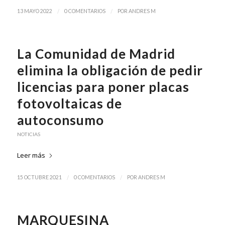
/
/
13 MAYO 2022
0 COMENTARIOS
POR
ANDRES M
La Comunidad de Madrid
elimina la obligación de pedir
licencias para poner placas
fotovoltaicas de
autoconsumo
NOTICIAS
Leer más
/
/
15 OCTUBRE 2021
0 COMENTARIOS
POR
ANDRES M
MARQUESINA