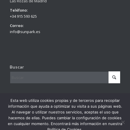
Las Rozas de Madrid
Teléfono:
+34 915 593 625
Correo:
info@sunpark.es
Buscar
© Copyright – Sunpark
Esta web utiliza cookies propias y de terceros para recopilar
By
Europa Prefabri
información que ayuda a optimizar su visita a sus páginas web.
Al navegar o utilizar nuestros servicios, aceptas el uso que
hacemos de ellas. Puedes cambiar la configuración de cookies
en cualquier momento. Encontrará más información en nuestra
Política de Cookies.