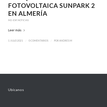
FOTOVOLTAICA SUNPARK 2
EN ALMERÍA
M2-ESP
,
NOTICIAS
Leer más
/
/
1 JULIO 2021
0 COMENTARIOS
POR
ANDRES M
Ubícanos