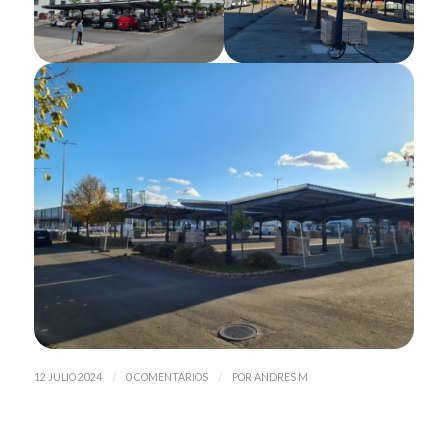
/
/
12 JULIO 2024
0 COMENTARIOS
POR
ANDRES M