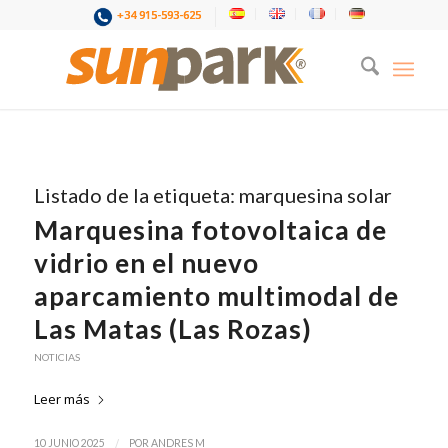
+34 915-593-625
Listado de la etiqueta:
marquesina solar
Marquesina fotovoltaica de
vidrio en el nuevo
aparcamiento multimodal de
Las Matas (Las Rozas)
NOTICIAS
Leer más
/
10 JUNIO 2025
POR
ANDRES M