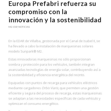
Europa Prefabri refuerza su
compromiso con la
innovación y la sostenibilidad
M2-ESP
,
NOTICIAS
En la EDAR de Villalba, gestionada por el Canal de Isabel II, se
ha llevado a cabo la instalación de marquesinas solares
modelo Sunpark® M2.
Estas innovadoras marquesinas no sólo proporcionan
sombra y protección para los vehículos, también integran
avanzadas tecnologías de energía solar, contribuyendo así a
la sostenibilidad y eficiencia energética del recinto.
Equipadas con puntos de recarga para vehículos eléctricos
mediante cargadores
Orbis
Viaris
, que permiten una gestión
eficiente y segura del proceso de recarga, estas marquesinas
se adaptan a las necesidades específicas de cada vehículo y
optimizan el consumo energético.