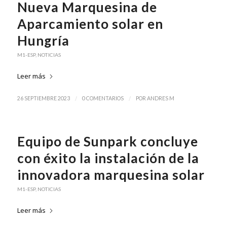
Nueva Marquesina de
Aparcamiento solar en
Hungría
M1-ESP
,
NOTICIAS
Leer más
/
/
26 SEPTIEMBRE 2023
0 COMENTARIOS
POR
ANDRES M
Equipo de Sunpark concluye
con éxito la instalación de la
innovadora marquesina solar
M1-ESP
,
NOTICIAS
Leer más