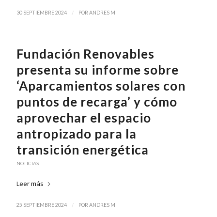
/
30 SEPTIEMBRE 2024
POR
ANDRES M
Fundación Renovables
presenta su informe sobre
‘Aparcamientos solares con
puntos de recarga’ y cómo
aprovechar el espacio
antropizado para la
transición energética
NOTICIAS
Leer más
/
25 SEPTIEMBRE 2024
POR
ANDRES M