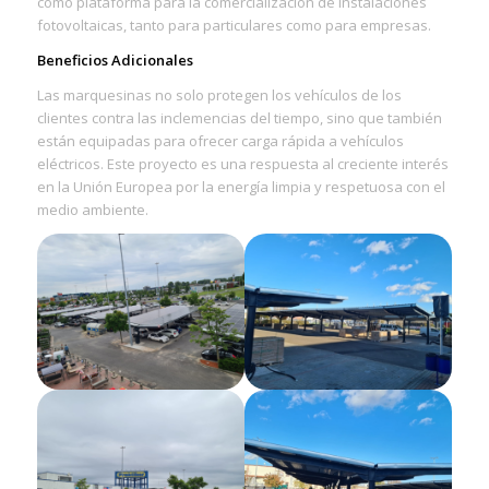
como plataforma para la comercialización de instalaciones
fotovoltaicas, tanto para particulares como para empresas.
Beneficios Adicionales
Las marquesinas no solo protegen los vehículos de los
clientes contra las inclemencias del tiempo, sino que también
están equipadas para ofrecer carga rápida a vehículos
eléctricos. Este proyecto es una respuesta al creciente interés
en la Unión Europea por la energía limpia y respetuosa con el
medio ambiente.