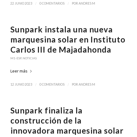
/
/
22 JUNIO 2023
0 COMENTARIOS
POR
ANDRES M
Sunpark instala una nueva
marquesina solar en Instituto
Carlos III de Majadahonda
M1-ESP
,
NOTICIAS
Leer más
/
/
12 JUNIO 2023
0 COMENTARIOS
POR
ANDRES M
Sunpark finaliza la
construcción de la
innovadora marquesina solar