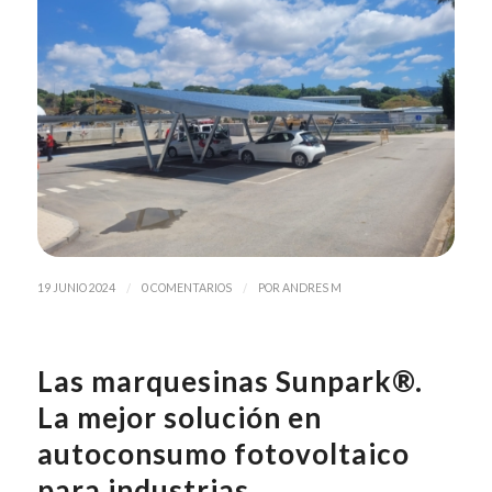
/
/
19 JUNIO 2024
0 COMENTARIOS
POR
ANDRES M
Las marquesinas Sunpark®.
La mejor solución en
autoconsumo fotovoltaico
para industrias