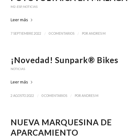
M2-ESP
,
NOTICIAS
Leer más
/
/
7 SEPTIEMBRE 2022
0 COMENTARIOS
POR
ANDRES M
¡Novedad! Sunpark® Bikes
NOTICIAS
Leer más
/
/
2 AGOSTO 2022
0 COMENTARIOS
POR
ANDRES M
NUEVA MARQUESINA DE
APARCAMIENTO