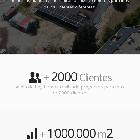
hemos instalado más de 1 millón de m2 de cubiertas para más
de 2000 clientes diferentes.
2000
+
Clientes
Al día de hoy hemos realizado proyectos para mas
de 2000 clientes.
1
000
000
2
+
’
.
m