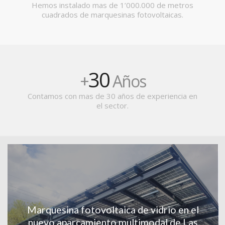
Hemos instalado mas de 1’000.000 de metros
cuadrados de marquesinas fotovoltaicas.
30
+
Años
Contamos con mas de 30 años de experiencia en
el sector.
Marquesina fotovoltaica de vidrio en el
nuevo aparcamiento multimodal de Las