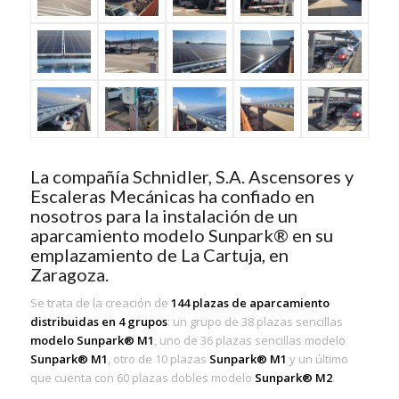
La compañía Schnidler, S.A. Ascensores y
Escaleras Mecánicas ha confiado en
nosotros para la instalación de un
aparcamiento modelo Sunpark® en su
emplazamiento de La Cartuja, en
Zaragoza.
Se trata de la creación de
144 plazas de aparcamiento
distribuidas en 4 grupos
: un grupo de 38 plazas sencillas
modelo Sunpark® M1
, uno de 36 plazas sencillas modelo
Sunpark® M1
, otro de 10 plazas
Sunpark® M1
y un último
que cuenta con 60 plazas dobles modelo
Sunpark® M2
.