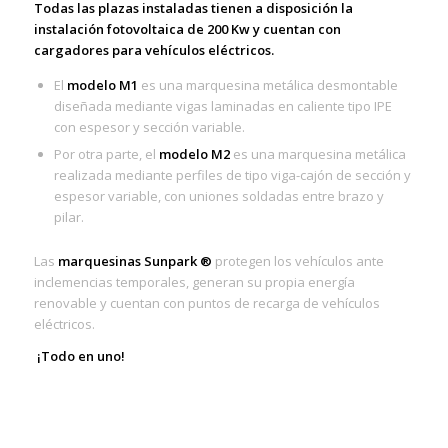
Todas las plazas instaladas tienen a disposición la
instalación fotovoltaica de 200 Kw y cuentan con
cargadores para vehículos eléctricos.
El
modelo M1
es una marquesina metálica desmontable
diseñada mediante vigas laminadas en caliente tipo IPE
con espesor y sección variable.
Por otra parte, el
modelo M2
es una marquesina metálica
realizada mediante perfiles de tipo viga-cajón de sección y
espesor variable, con uniones soldadas entre brazo y
pilar.
Las
marquesinas Sunpark ®
protegen los vehículos ante
inclemencias temporales, generan su propia energía
renovable y cuentan con puntos de recarga de vehículos
eléctricos.
¡Todo en uno!