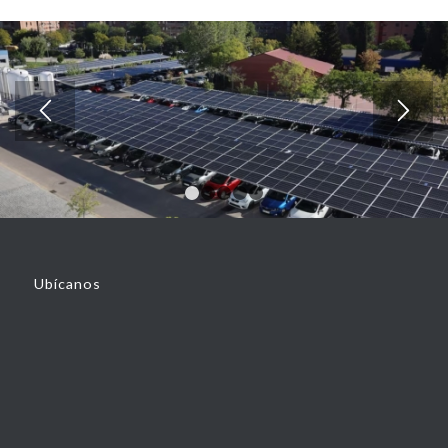
1
2
3
4
5
Ubícanos