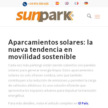
+34 915-593-625
Aparcamientos solares: la
nueva tendencia en
movilidad sostenible
Cada vez más parkings están siendo cubiertos con paneles
solares para generar energía limpia. Estos aparcamientos
solares no solo ofrecen sombra, sino que también
contribuyen a la reducción de emisiones y permiten la carga
de vehículos eléctricos. Es una solución eficiente que
aprovecha los espacios urbanos para impulsar la transición
energética.
Para más detalles, visita el artículo completo en
El País
.