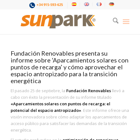
+34 915-593-625
Fundación Renovables presenta su
informe sobre ‘Aparcamientos solares con
puntos de recarga’ y cómo aprovechar el
espacio antropizado para la transición
energética
El pasado 25 de septiebre, la
Fundación Renovables
llevó a
cabo con éxito la presentación de su informe titulado
«Aparcamientos solares con puntos de recarga: el
potencial del espacio antropizado»
. Este informe ofrece una
visión innovadora sobre cómo adaptar los aparcamientos de
acceso público para satisfacer las demandas de la transición
energética.