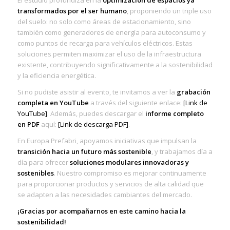
El estudio profundiza en la
optimización de espacios ya
transformados por el ser humano
, proponiendo un triple uso
del suelo: no solo como áreas de estacionamiento, sino
también como generadores de energía para autoconsumo y
como puntos de recarga para vehículos eléctricos. Estas
soluciones permiten maximizar el uso de la infraestructura
existente, contribuyendo significativamente a la sostenibilidad
y la eficiencia energética.
Si no pudiste asistir al evento, te invitamos a ver la
grabación
completa en YouTube
a través del siguiente enlace:
[Link de
YouTube]
. Además, puedes descargar el
informe completo
en PDF
aquí:
[Link de descarga PDF]
.
En Europa Prefabri, apoyamos iniciativas que impulsan la
transición hacia un futuro más sostenible
, y trabajamos día a
día para ofrecer
soluciones modulares innovadoras y
sostenibles
. Nuestro compromiso es mejorar continuamente
para proporcionar productos y servicios de alta calidad que
se adapten a las necesidades cambiantes del mercado.
¡Gracias por acompañarnos en este camino hacia la
sostenibilidad!