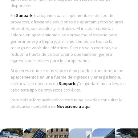
disponible.
En
Sunpark
, trabajamos para implementar este tipo de
proyectos, ofreciendo soluciones de aparcamientos solares
eficientes, sostenibles y rentables. Al instalar cubiertas
solares en aparcamientos, se aprovecha el espacio para
generar energía limpia y, al mismo tiempo, se facilita la
recarga de vehículos eléctricos. Esto no solo contribuye a
reducir la huella de carbono, sino que también genera
ingresos adicionales para los propietarios.
Si quieres conocer más sobre cómo puedes transformar tus
aparcamientos en una fuente de ingresos y energía limpia,
contacta con nosotros en
Sunpark
. ¡Te ayudaremos a llevar a
cabo este tipo de proyectos con éxito!
Para más información sobre este tema, puedes consultar la
publicación completa de
Novaciencia
aquí
.