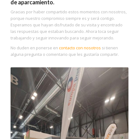
de aparcamiento.
Gracias por haber compartido estos momentos con nosotros,
porque nuestro compromiso siempre es y será contigo.
Esperamos que hayan disfrutado de su visita y encontrado
las respuestas que estaban buscando. Ahora toca seguir
trabajando y seguir innovando para seguir mejorando.
No duden en ponerse en
contacto con nosotros
si tienen
alguna pregunta o comentario que les gustaría compartir.