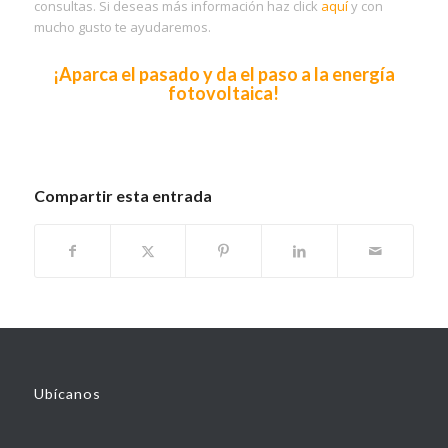
consultas. Si deseas más información haz
click
aquí
y con
mucho gusto te ayudaremos.
¡Aparca el pasado y da el paso a la energía
fotovoltaica!
Compartir esta entrada
Ubícanos