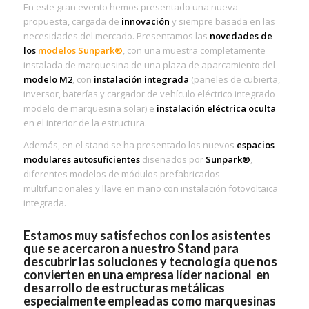
En este gran evento hemos presentado una nueva
propuesta, cargada de
innovación
y siempre basada en las
necesidades del mercado. Presentamos las
novedades de
los
modelos Sunpark®
, con una muestra completamente
instalada de marquesina de una plaza de aparcamiento del
modelo M2
, con
instalación integrada
(paneles de cubierta,
inversor, baterías y cargador de vehículo eléctrico integrado
modelo de marquesina solar) e
instalación eléctrica oculta
en el interior de la estructura.
Además, en el stand se ha presentado los nuevos
espacios
modulares autosuficientes
diseñados por
Sunpark®
,
diferentes modelos de módulos prefabricados
multifuncionales y llave en mano con instalación fotovoltaica
integrada.
Estamos muy satisfechos con los asistentes
que se acercaron a nuestro Stand para
descubrir las soluciones y tecnología que nos
convierten en una empresa líder nacional en
desarrollo de estructuras metálicas
especialmente empleadas como marquesinas