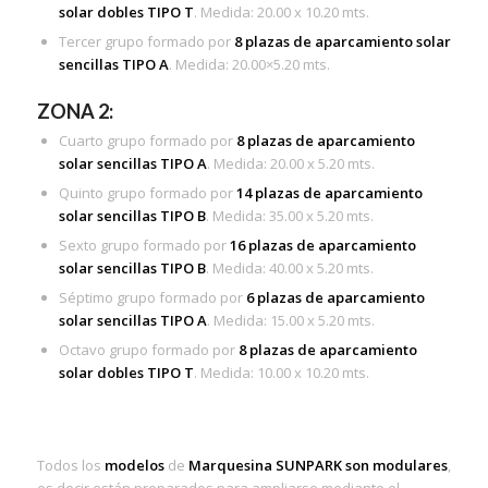
solar dobles TIPO T
. Medida: 20.00 x 10.20 mts.
Tercer grupo formado por
8 plazas de aparcamiento solar
sencillas TIPO A
. Medida: 20.00×5.20 mts.
ZONA 2:
Cuarto grupo formado por
8 plazas de aparcamiento
solar sencillas TIPO A
. Medida: 20.00 x 5.20 mts.
Quinto grupo formado por
14 plazas de aparcamiento
solar sencillas TIPO B
. Medida: 35.00 x 5.20 mts.
Sexto grupo formado por
16 plazas de aparcamiento
solar sencillas TIPO B
. Medida: 40.00 x 5.20 mts.
Séptimo grupo formado por
6 plazas de aparcamiento
solar sencillas TIPO A
. Medida: 15.00 x 5.20 mts.
Octavo grupo formado por
8 plazas de aparcamiento
solar dobles TIPO T
. Medida: 10.00 x 10.20 mts.
Todos los
modelos
de
Marquesina
SUNPARK
son modulares
,