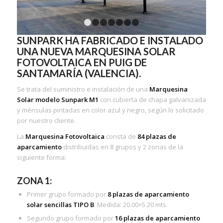
1
2
3
4
5
6
7
SUNPARK HA FABRICADO E INSTALADO
UNA NUEVA MARQUESINA SOLAR
FOTOVOLTAICA EN PUIG DE
SANTAMARÍA (VALENCIA).
Se trata del suministro e instalación de una
Marquesina
Solar modelo
Sunpark M1
con cubierta de chapa galvanizada
y ménsulas pintadas en color azul y negro, según lo solicitado
por nuestro cliente.
La
Marquesina Fotovoltaica
consta de
84 plazas de
aparcamiento
distribuidas en 8 grupos y 2 zonas de la
siguiente forma:
ZONA 1:
Primer grupo formado por
8 plazas de aparcamiento
solar sencillas TIPO B
. Medida: 20.00×5.20 mts.
Segundo grupo formado por
16 plazas de aparcamiento