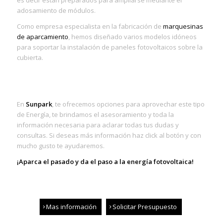
es decir están preparados para ampliarse mediante el
adosamiento de módulos.
Como empresa especialista en la fabricación de
marquesinas
de aparcamiento
, hemos diseñado varios modelos idóneos
para soportar la instalación de paneles fotovoltaicos sobre la
cubierta.
En
Sunpark
, te ofrecemos opciones para aprovechar este tipo
de Energía, te brindamos el asesoramiento y toda la
información necesaria para aclarar todas tus dudas y
consultas. Si deseas más información haz
click
al botón y con
mucho gusto te ayudaremos.
¡Aparca el pasado y da el paso a la energía fotovoltaica!
Mas información
Solicitar Presupuesto