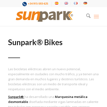
+34 915-593-625
Sunpark® Bikes
Las bicicletas eléctricas abren un nuevo potencial,
especialmente en ciudades con mucho tráfico, y ya tienen una
gran demanda en muchos lugares y destinos turísticos. Las
bicicletas eléctricas son un medio de transporte ideal y
respetuoso con el medio ambiente.
Sunpark®
ha desarrollado una
Marquesina metálica
desmontable
diseñada mediante vigas laminadas en caliente
tipo tubular con espesor y sección variable, con uniones