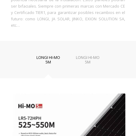
ser bifaciales. Siempre con primeras marcas con Mercado CE
y Certificado TIER1, para garantizar posibles recambios en el
futuro: como LONGI, JA SOLAR, JINKO, EXION SOLUTION SA,
etc…
LONGI HI-MO
LONGI HI-MO
5M
5M