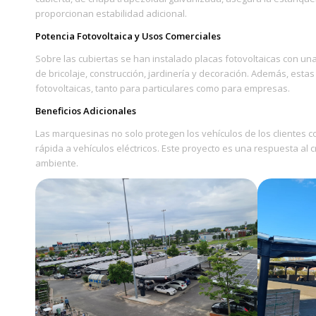
proporcionan estabilidad adicional.
Potencia Fotovoltaica y Usos Comerciales
Sobre las cubiertas se han instalado placas fotovoltaicas con un
de bricolaje, construcción, jardinería y decoración. Además, est
fotovoltaicas, tanto para particulares como para empresas.
Beneficios Adicionales
Las marquesinas no solo protegen los vehículos de los clientes c
rápida a vehículos eléctricos. Este proyecto es una respuesta al 
ambiente.