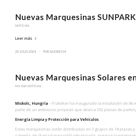
Nuevas Marquesinas SUNPARK e
NOTICIAS
Leer más
/
20 JULIO 2024
POR
ANDRES M
Nuevas Marquesinas Solares en 
M1-ESP
,
NOTICIAS
Miskolc, Hungría
– Praktiker ha inaugurado la instalación de 8
parte de un ambicioso proyecto que abarca 592 plazas de parking 
Energía Limpia y Protección para Vehículos
Estas marquesinas están distribuidas en 3 grupos de 18 plazas y 2
cubierta, de chapa trapezoidal galvanizada, asegura la estanquei