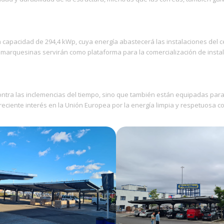
a capacidad de 294,4 kWp, cuya energía abastecerá las instalaciones del c
as marquesinas servirán como plataforma para la comercialización de insta
ontra las inclemencias del tiempo, sino que también están equipadas para
creciente interés en la Unión Europea por la energía limpia y respetuosa c