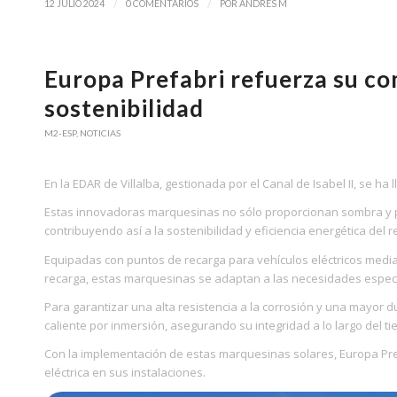
/
/
12 JULIO 2024
0 COMENTARIOS
POR
ANDRES M
Europa Prefabri refuerza su co
sostenibilidad
M2-ESP
,
NOTICIAS
En la EDAR de Villalba, gestionada por el Canal de Isabel II, se 
Estas innovadoras marquesinas no sólo proporcionan sombra y pr
contribuyendo así a la sostenibilidad y eficiencia energética del re
Equipadas con puntos de recarga para vehículos eléctricos med
recarga, estas marquesinas se adaptan a las necesidades especí
Para garantizar una alta resistencia a la corrosión y una mayor
caliente por inmersión, asegurando su integridad a lo largo del t
Con la implementación de estas marquesinas solares, Europa Prefa
eléctrica en sus instalaciones.