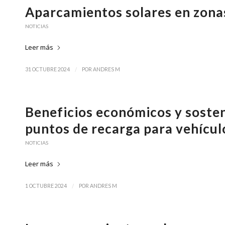
Aparcamientos solares en zonas
NOTICIAS
Leer más
/
31 OCTUBRE 2024
POR
ANDRES M
Beneficios económicos y sosten
puntos de recarga para vehícul
NOTICIAS
Leer más
/
1 OCTUBRE 2024
POR
ANDRES M