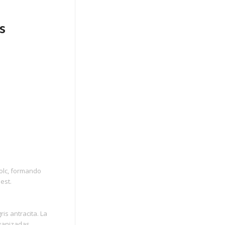
s
olc, formando
est.
is antracita. La
lvanizadas,