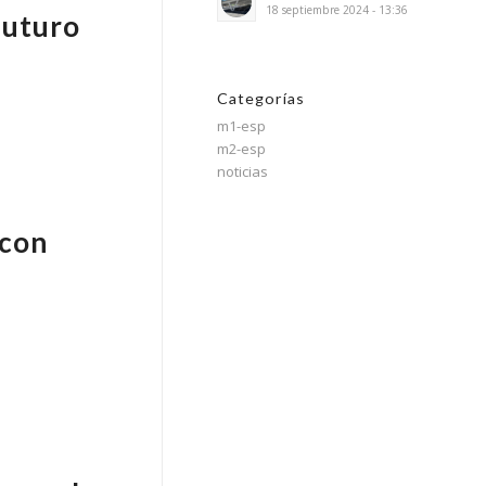
18 septiembre 2024 - 13:36
futuro
Categorías
m1-esp
m2-esp
noticias
 con