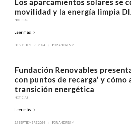
Los aparcamientos solares se c
movilidad y la energía limpia 
NOTICIAS
Leer más
/
30 SEPTIEMBRE 2024
POR
ANDRES M
Fundación Renovables presenta
con puntos de recarga’ y cómo 
transición energética
NOTICIAS
Leer más
/
25 SEPTIEMBRE 2024
POR
ANDRES M