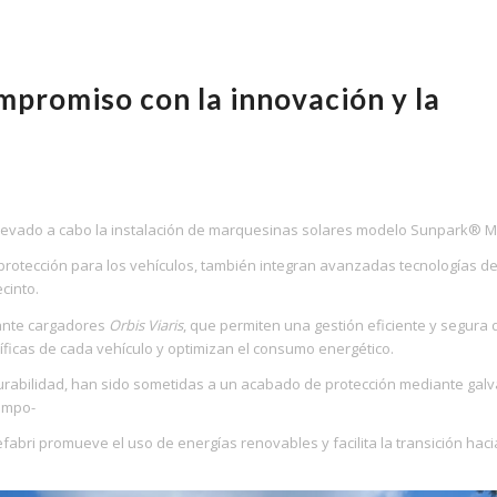
mpromiso con la innovación y la
ha llevado a cabo la instalación de marquesinas solares modelo Sunpark® M
otección para los vehículos, también integran avanzadas tecnologías de 
cinto.
iante cargadores
Orbis
Viaris
, que permiten una gestión eficiente y segura 
ficas de cada vehículo y optimizan el consumo energético.
 durabilidad, han sido sometidas a un acabado de protección mediante gal
iempo-
bri promueve el uso de energías renovables y facilita la transición haci