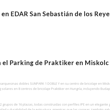
n EDAR San Sebastián de los Reye
el Parking de Praktiker en Miskolc
6 marquesinas dobles SUNPARK 1 DOBLE Y en su centro de bricolaje en Misk
solares en 8 centros de bricolaje Praktiker en Hungría, incluyendo Budap
 grupos de 16 plazas, todas construidas con perfiles IPE en un elegante gr
dad y durabilidad de la estructura, mientras que las correas, también ga