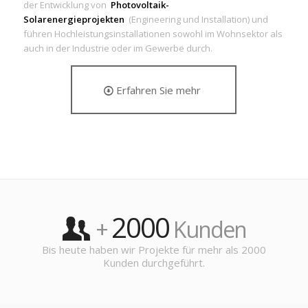
der Entwicklung von
Photovoltaik-
Solarenergieprojekten
(Engineering und Installation) und
führen Hochleistungsinstallationen sowohl im Wohnsektor als
auch in der Industrie oder im Gewerbe durch.
Erfahren Sie mehr
2000
+
Kunden
Bis heute haben wir Projekte für mehr als 2000
Kunden durchgeführt.