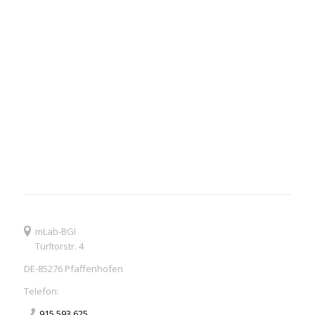
mLab-BGI
Türltorstr. 4
DE-85276 Pfaffenhofen
Telefon:
915 593 625