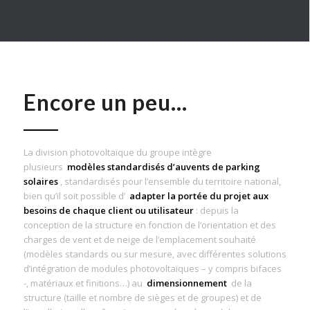
Encore un peu…
La division photovoltaïque du groupe intègre
plusieurs
modèles standardisés d’auvents de parking
solaires
, standardisés pour l’ensemble du territoire national,
bien qu’il soit possible d’
adapter la portée du projet aux
besoins de chaque client ou utilisateur
: depuis la
conception de la structure en fonction de l’orientation et des
charges de vent et de neige de l’emplacement souhaité
(modèles standards ou sur mesure, avec différentes solutions
d’intégration de modules photovoltaïques – y compris bifaces
-, matériaux et finitions…) au
dimensionnement
de la
structure (taille et nombre de sièges et de groupes) et de