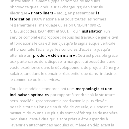
l’installation elle-même (type et nombre de modules
photovoltaïques, onduleur(s), chargeur(s) de véhicule
électrique
– Photo liners
– etc…), en passant par
la
fabrication
(100% nationale et sous toutes les normes
réglementaires : marquage CE selon UNE-EN 1090 -2,
CTE/Eurocodes, ISO 14001 et 9001…) ou l’
installation
(un
service complet est proposé : depuis les travaux de génie civil
et fondations le cas échéant jusqu’à la signalétique verticale
et horizontale, l’éclairage, les contrôles d’accès…), jusqu’à
atteindre un
produit « clé en main »
. Ceci est possible grâce
aux partenaires dont dispose la marque, qui possèdent une
vaste expérience dans le développement de projets d’énergie
solaire, tant dans le domaine résidentiel que dans l’industrie,
le commerce ou les services.
Tous les modèles standards ont une
morphologie et une
inclinaison optimales
par rapport à l’endroit où la structure
sera installée, garantissant la production la plus élevée
possible tout au long de sa durée de vie utile, qui atteint un
minimum de 25 ans. De plus, ils sont préfabriqués de manière
modulaire, c’est-à-dire qu’ils sont prêts à être agrandis à
l’avenir en attachant des modules ou même en déplaçant la