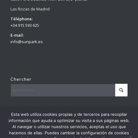
Las Rozas de Madrid
Téléphone:
+34 915 593 625
E-mail:
info@sunpark.es
Chercher
© Copyright – Sunpark
Esta web utiliza cookies propias y de terceros para recopilar
información que ayuda a optimizar su visita a sus páginas web.
By
Europa Prefabri
Al navegar o utilizar nuestros servicios, aceptas el uso que
hacemos de ellas. Puedes cambiar la configuración de cookies